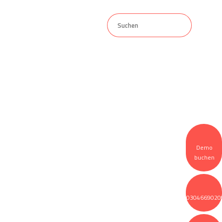
Kontakt
Demo
buchen
0304669020