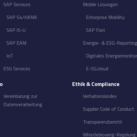
SAP Services
Mobile Lösungen
SAP S4/HANA
Enterprise Mobility
SAP IS-U
SAP Fiori
SAP EAM
Energie- & ESG-Reportin
IoT
Digitales Energiemonito
ESG Services
E-SG.cloud
fo
Ethik & Compliance
Vereinbarung zur
Verhaltenskodex
Datenverarbeitung
Supplier Code of Conduct
Transparenzbericht
Whistleblowing-Regelung