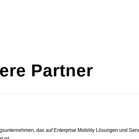
Services ▾
Produkte ▾
Über BORG IT ▾
ere Partner
gsunternehmen, das auf Enterprise Mobility Lösungen und Serv
t ist.