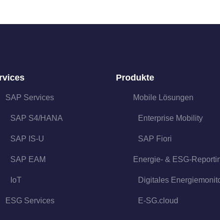
rvices
Produkte
SAP Services
Mobile Lösungen
SAP S4/HANA
Enterprise Mobility
SAP IS-U
SAP Fiori
SAP EAM
Energie- & ESG-Reporti
IoT
Digitales Energiemonit
ESG Services
E-SG.cloud