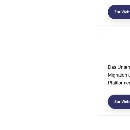
Zur Webs
​Das Unter
Migration
Plattforme
Zur Webs