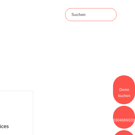
Kontakt
Demo
buchen
0304669020
ices