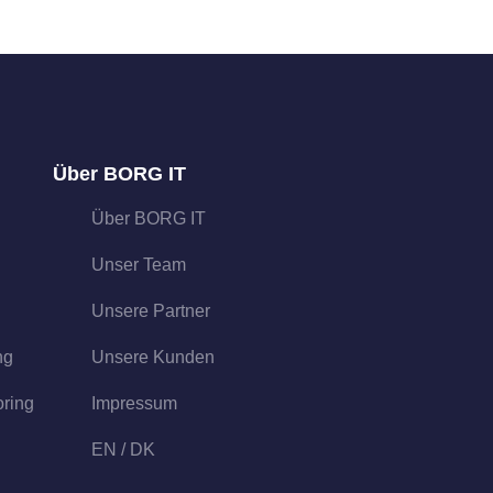
Über BORG IT
Über BORG IT
Unser Team
Unsere Partner
ng
Unsere Kunden
oring
Impressum
EN
/
DK