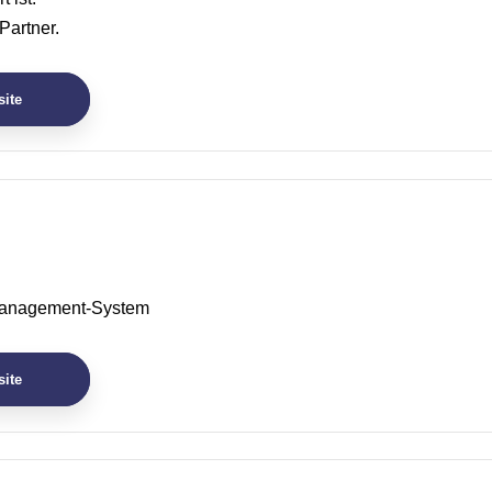
Partner.
ite
Management-System
ite