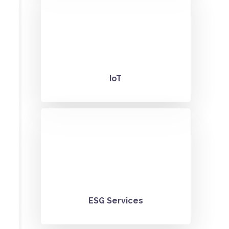
​​Internet of Things (IoT)​​
​IoT
Sustainability reporting for businesses
of all sizes​
ESG Services