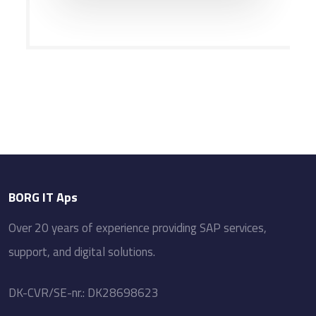
BORG IT Aps
Over​ 20 ​years of experience providing SAP services,
support, and digital solutions.
​DK-CVR/SE-nr.: DK28698623