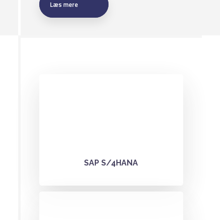
Læs mere​
Optimized for SAP's in-memory
database SAP HANA​
​SAP S/4HANA