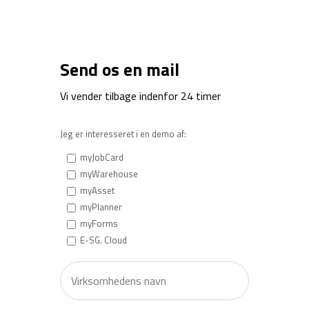
Send os en mail​
Vi vender tilbage indenfor 24 timer​
Jeg er interesseret i en demo af:
myJobCard
myWarehouse
myAsset
myPlanner
myForms
E-SG. Cloud