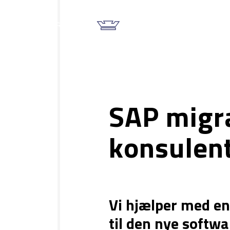
Forside
SAP migra
konsulen
Vi hjælper med en
til den nye softwa