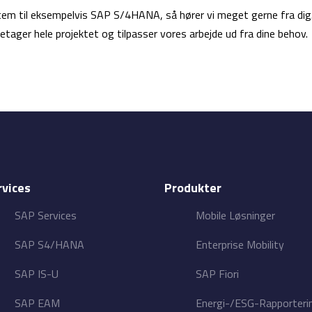
em til eksempelvis SAP S/4HANA, så hører vi meget gerne fra dig. 
retager hele projektet og tilpasser vores arbejde ud fra dine behov.
rvices
Produkter
SAP Services
Mobile Løsninger
SAP S4/HANA
Enterprise Mobility
SAP IS-U
SAP Fiori
SAP EAM
Energi-/ESG-Rapporteri