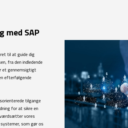
ng med SAP
et til at guide dig
sen, fra den indledende
r et gennemsigtigt
den efterfølgende
ngsorienterede tilgange
dning for at sikre en
r værdsætter vores
 systemer, som gør os