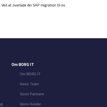
Ved at overlade din SAP migration til os
Om BORG IT
Om BORG IT
Vores Team
Vores Partnere
ng
Vores Kunder