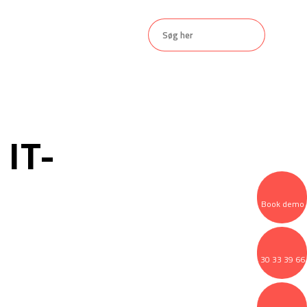
Kontakt
 IT-
Book demo
​30 33 39 66