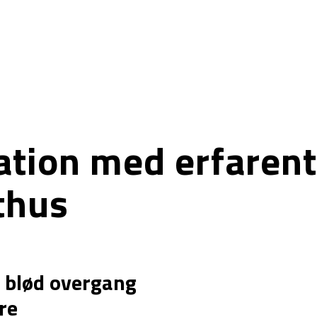
Services ▾
Produkter ▾
Om BORG IT ▾
tion med erfarent
thus
 blød overgang
re