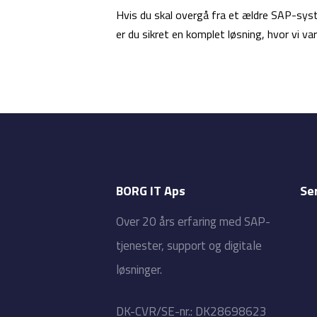
Hvis du skal overgå fra et ældre SAP-syst
er du sikret en komplet løsning, hvor vi va
BORG IT Aps
Se
​Over 20 års erfaring med SAP-
tjenester, support og digitale
løsninger.
​DK-CVR/SE-nr.: DK28698623